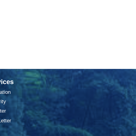
ices
ation
ity
ter
Letter