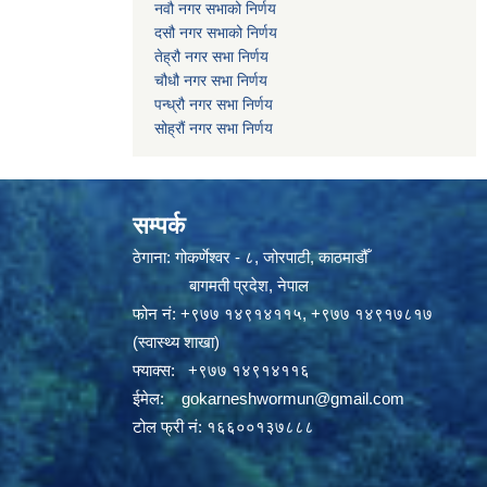
नवौ नगर सभाको निर्णय
दसौ नगर सभाको निर्णय
तेह्रौ नगर सभा निर्णय
चौधौ नगर सभा निर्णय
पन्ध्रौ नगर सभा निर्णय
सोह्रौं नगर सभा निर्णय
सम्पर्क
ठेगाना: गोकर्णेश्वर - ८, जोरपाटी, काठमाडौँ
बागमती प्रदेश, नेपाल
फोन नं:
+९७७ १४९१४११५
,
+९७७ १४९१७८१७
(स्वास्थ्य शाखा)
फ्याक्स: +९७७ १४९१४११६
ईमेल:
gokarneshwormun@gmail.com
टोल फ्री नं:
१६६००१३७८८८