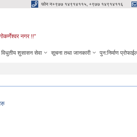
फोन न+९७७ १४९१४११५, +९७७ १४९१४११६
ोकर्णेश्वर नगर !!"
विधुतीय शुसासन सेवा
सूचना तथा जानकारी
पुन:निर्माण प्रोफाई
रु