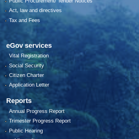
Public Procurement/ Tender Notices
Act, law and directives
Tax and Fees
eGov services
Vital Registration
Social Security
Citizen Charter
Application Letter
Reports
Annual Progress Report
Trimester Progress Report
Public Hearing