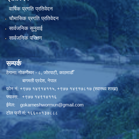
वार्षिक प्रगति प्रतिवेदन
चौमासिक प्रगति प्रतिवेदन
सार्वजनिक सुनुवाई
सार्वजनिक परिक्षण
सम्पर्क
ठेगाना: गोकर्णेश्वर - ८, जोरपाटी, काठमाडौँ
बागमती प्रदेश, नेपाल
फोन नं:
+९७७ १४९१४११५
,
+९७७ १४९१७८१७ (स्वास्थ्य शाखा)
फ्याक्स: +९७७ १४९१४११६
ईमेल:
gokarneshwormun@gmail.com
टोल फ्री नं:
१६६००१३७८८८