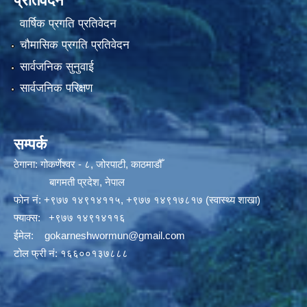
प्रतिवेदन
वार्षिक प्रगति प्रतिवेदन
चौमासिक प्रगति प्रतिवेदन
सार्वजनिक सुनुवाई
सार्वजनिक परिक्षण
सम्पर्क
ठेगाना: गोकर्णेश्वर - ८, जोरपाटी, काठमाडौँ
बागमती प्रदेश, नेपाल
फोन नं:
+९७७ १४९१४११५
,
+९७७ १४९१७८१७ (स्वास्थ्य शाखा)
फ्याक्स: +९७७ १४९१४११६
ईमेल:
gokarneshwormun@gmail.com
टोल फ्री नं:
१६६००१३७८८८